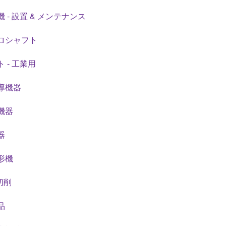
 - 設置 & メンテナンス
ロシャフト
 - 工業用
導機器
機器
器
形機
 切削
品