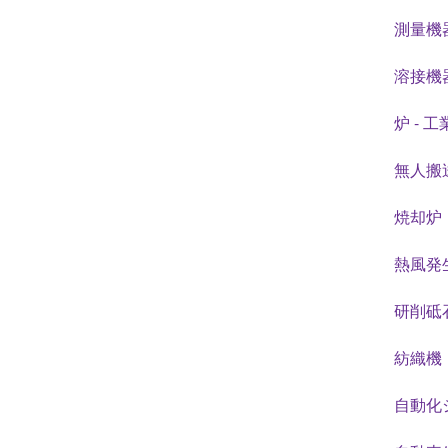
測量機
溶接機
炉 - 
無人搬
焼却炉
熱風発生
研削砥
紡織機
自動化