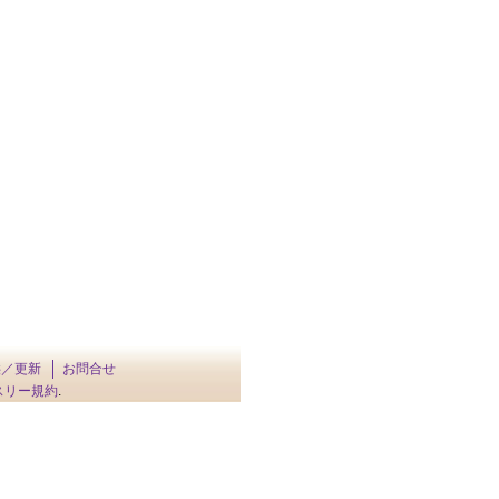
供／更新
お問合せ
スリー規約
.