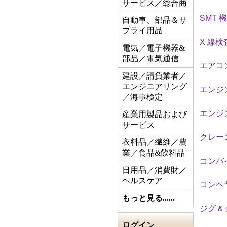
サービス／総合商
SMT 
自動車、部品＆サ
プライ用品
X 線
電気／電子機器&
部品／電気通信
エアコ
建設／請負業者／
エンジニアリング
エンジン
／海事検定
エンジン
産業用製品および
サービス
クレー
衣料品／繊維／農
業／食品&飲料品
コンバ
日用品／消費財／
ヘルスケア
コンベ
もっと見る......
ジグ &
ログイン