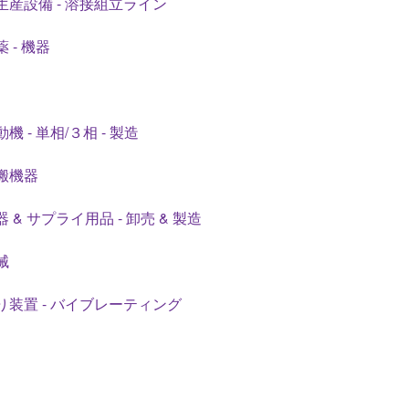
生産設備 - 溶接組立ライン
 - 機器
機 - 単相/３相 - 製造
搬機器
 & サプライ用品 - 卸売 & 製造
械
り装置 - バイブレーティング