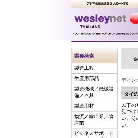
業種検索
会
製造工程
生産用部品
ディレ
製造機械／機械設
タイ
備／器具
以下の
製造用材
見つけ
物流／輸出業／倉
い。そ
庫業
い。
ビジネスサポート