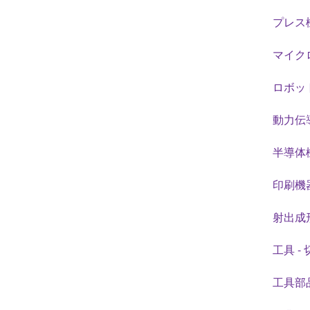
プレス機
マイク
ロボット
動力伝
半導体
印刷機
射出成
工具 -
工具部