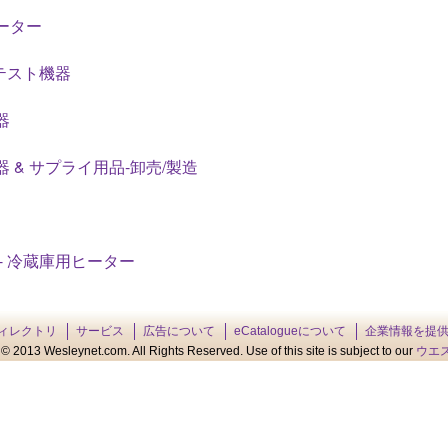
ーター
 テスト機器
器
 & サプライ用品-卸売/製造
- 冷蔵庫用ヒーター
ィレクトリ
サービス
広告について
eCatalogueについて
企業情報を提
© 2013 Wesleynet.com. All Rights Reserved. Use of this site is subject to our
ウエ