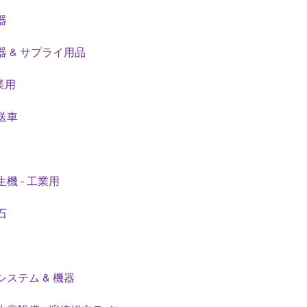
器
器 & サプライ用品
工業用
送車
機 - 工業用
石
システム & 機器