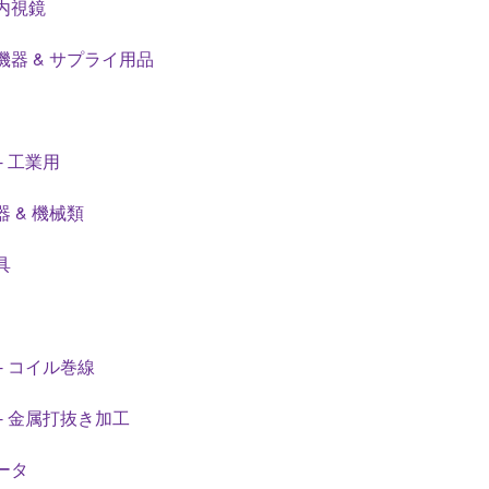
内視鏡
機器 & サプライ用品
- 工業用
 & 機械類
具
- コイル巻線
- 金属打抜き加工
ータ