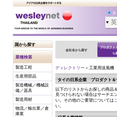
タ
国から探す
プロダクト
会社名から探す
ら
業種検索
ディレクトリー
» 工業用送風機
製造工程
生産用部品
タイの日系企業 プロダクト＆
製造機械／機械設
以下のリストからお探しの商品＆
備／器具
見つけられない場合はサーチエ
い。その他のご要望については
製造用材
い。
物流／輸出業／倉
庫業