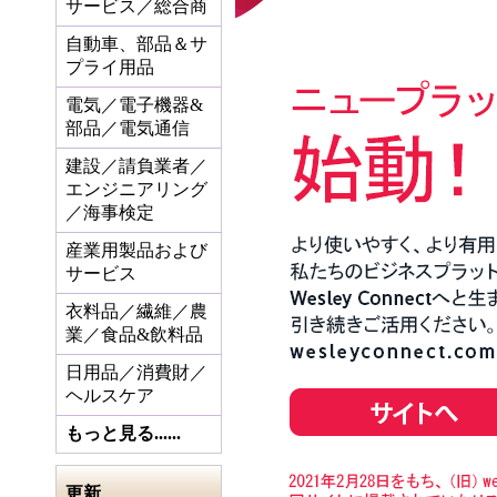
サービス／総合商
自動車、部品＆サ
プライ用品
電気／電子機器&
部品／電気通信
建設／請負業者／
エンジニアリング
／海事検定
産業用製品および
サービス
衣料品／繊維／農
業／食品&飲料品
日用品／消費財／
ヘルスケア
もっと見る......
更新