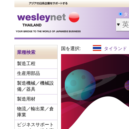
タ
国を選択:
タイランド
業種検索
製造工程
生産用部品
製造機械／機械設
備／器具
製造用材
物流／輸出業／倉
庫業
ビジネスサポート