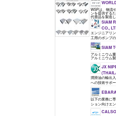
Showcase
WORLD 
WSPは、物流
ンを提供するた
代替品を製造し
SIAM 
CO., LT
エンジニアリン
工用のポンプの全
細
SIAM T
アルミニウム重
アルミニウム製
JX NIP
(THAIL
潤滑油の輸出入
への技術サポートの
EBARA
以下の業務に専
ション向けエンジニ
CALSON