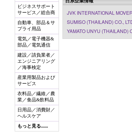
日系企業情報
ビジネスサポート
JVK INTERNATIONAL MOVER
サービス／総合商
SUMISO (THAILAND) CO., LT
自動車、部品＆サ
プライ用品
YAMATO UNYU (THAILAND) CO
電気／電子機器&
部品／電気通信
建設／請負業者／
エンジニアリング
／海事検定
産業用製品および
サービス
衣料品／繊維／農
業／食品&飲料品
日用品／消費財／
ヘルスケア
もっと見る......