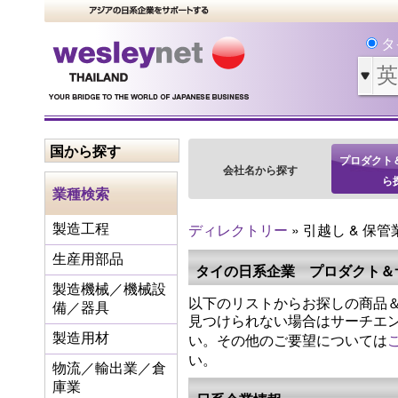
タ
国から探す
プロダクト
会社名から探す
ら
業種検索
ディレクトリー
» 引越し & 保管
製造工程
生産用部品
タイの日系企業 プロダクト＆
製造機械／機械設
以下のリストからお探しの商品＆
備／器具
見つけられない場合はサーチエ
い。その他のご要望については
製造用材
い。
物流／輸出業／倉
庫業