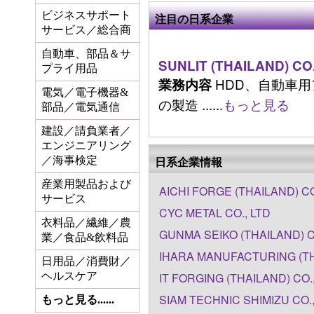
ビジネスサポート
注目の日系企業
サービス／総合商
自動車、部品＆サ
SUNLIT (THAILAND) CO.
プライ用品
HDD、自動車
業務内容
電気／電子機器&
の製造 ......
もっと見る
部品／電気通信
建設／請負業者／
エンジニアリング
日系企業情報
／海事検定
産業用製品および
AICHI FORGE (THAILAND) CO
サービス
CYC METAL CO., LTD
衣料品／繊維／農
GUNMA SEIKO (THAILAND) C
業／食品&飲料品
IHARA MANUFACTURING (THA
日用品／消費財／
ヘルスケア
IT FORGING (THAILAND) CO.,
SIAM TECHNIC SHIMIZU CO.,
もっと見る......