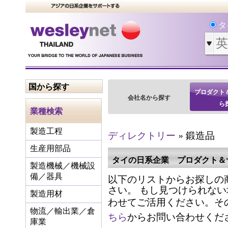
タ
国から探す
プロダクト
会社名から探す
ら
業種検索
製造工程
ディレクトリー
» 鍛造品
生産用部品
タイの日系企業 プロダクト＆
製造機械／機械設
以下のリストからお探しの
備／器具
さい。 もし見つけられな
製造用材
わせてご活用ください。そ
物流／輸出業／倉
ちら
からお問い合わせくだ
庫業