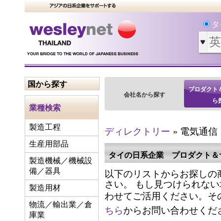
タ
国から探す
プロダクト
会社名から探す
ら
業種検索
製造工程
ディレクトリー
» 電気通信
生産用部品
タイの日系企業 プロダクト＆
製造機械／機械設
以下のリストからお探しの
備／器具
さい。 もし見つけられな
製造用材
わせてご活用ください。そ
物流／輸出業／倉
ちら
からお問い合わせくだ
庫業