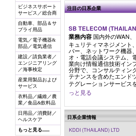
ビジネスサポート
注目の日系企業
サービス／総合商
自動車、部品＆サ
SB TELECOM (THAILAND
プライ用品
国内外のWAN
業務内容
電気／電子機器&
キュリティマネジメント、
部品／電気通信
バー、ネットワーク機器、e
オ・電話会議システム、
建設／請負業者／
業向け情報通信技術イン
エンジニアリング
分野で、コンサルティン
／海事検定
テナンスを含めたエンド
産業用製品および
テグレーションサービスを提供
サービス
っと見る
衣料品／繊維／農
業／食品&飲料品
日用品／消費財／
日系企業情報
ヘルスケア
KDDI (THAILAND) LTD
もっと見る......