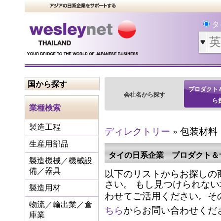
タ
国から探す
プロダクト
会社名から探す
ら
業種検索
製造工程
ディレクトリー
» 包装材料
生産用部品
タイの日系企業 プロダクト＆
製造機械／機械設
以下のリストからお探しの
備／器具
さい。 もし見つけられな
製造用材
わせてご活用ください。そ
物流／輸出業／倉
ちら
からお問い合わせくだ
庫業