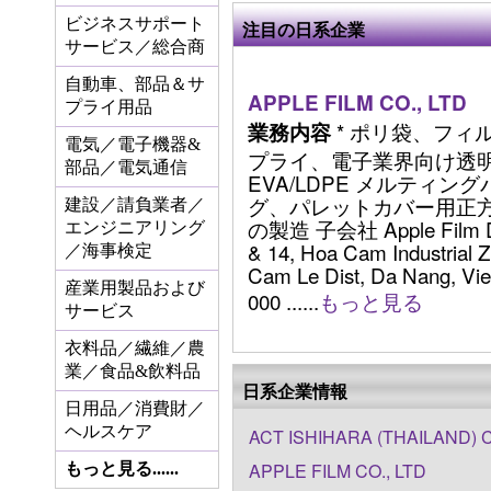
ビジネスサポート
注目の日系企業
サービス／総合商
自動車、部品＆サ
APPLE FILM CO., LTD
プライ用品
* ポリ袋、フィ
業務内容
電気／電子機器&
プライ、電子業界向け透明
部品／電気通信
EVA/LDPE メルティン
グ、パレットカバー用正
建設／請負業者／
の製造 子会社 Apple Film Da
エンジニアリング
& 14, Hoa Cam Industrial 
／海事検定
Cam Le Dist, Da Nang, Vie
産業用製品および
000 ......
もっと見る
サービス
衣料品／繊維／農
業／食品&飲料品
日系企業情報
日用品／消費財／
ヘルスケア
ACT ISHIHARA (THAILAND) C
APPLE FILM CO., LTD
もっと見る......