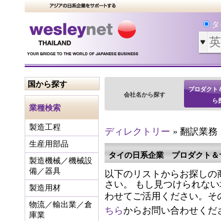
タ
国から探す
プロダクト
会社名から探す
ら
業種検索
製造工程
ディレクトリー
» 翻訳業務
生産用部品
タイの日系企業 プロダクト＆
製造機械／機械設
以下のリストからお探しの
備／器具
さい。 もし見つけられな
製造用材
わせてご活用ください。そ
物流／輸出業／倉
ちら
からお問い合わせくだ
庫業