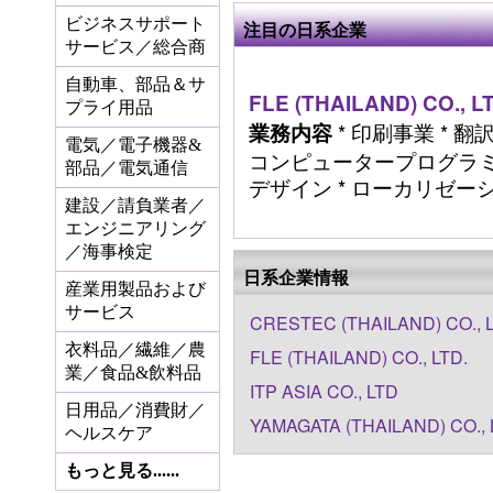
ビジネスサポート
注目の日系企業
サービス／総合商
自動車、部品＆サ
FLE (THAILAND) CO., L
プライ用品
* 印刷事業 * 翻
業務内容
電気／電子機器&
コンピュータープログラミ
部品／電気通信
デザイン * ローカリゼーション 
建設／請負業者／
エンジニアリング
／海事検定
日系企業情報
産業用製品および
サービス
CRESTEC (THAILAND) CO., 
衣料品／繊維／農
FLE (THAILAND) CO., LTD.
業／食品&飲料品
ITP ASIA CO., LTD
日用品／消費財／
YAMAGATA (THAILAND) CO., 
ヘルスケア
もっと見る......