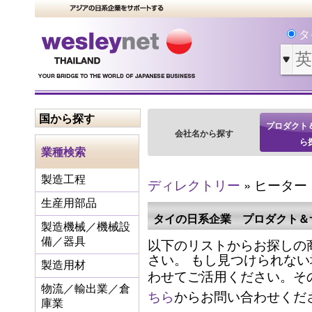
タ
国から探す
プロダクト
会社名から探す
ら
業種検索
製造工程
ディレクトリー
» ヒーター
生産用部品
タイの日系企業 プロダクト＆
製造機械／機械設
以下のリストからお探しの
備／器具
さい。 もし見つけられな
製造用材
わせてご活用ください。そ
物流／輸出業／倉
ちら
からお問い合わせくだ
庫業