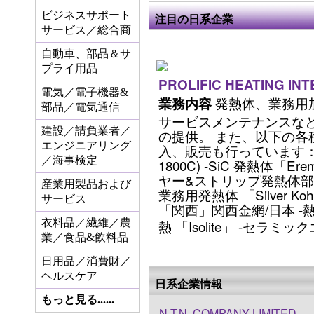
ビジネスサポート
注目の日系企業
サービス／総合商
自動車、部品＆サ
プライ用品
PROLIFIC HEATING INT
電気／電子機器&
発熱体、業務用
業務内容
部品／電気通信
サービスメンテナンスな
建設／請負業者／
の提供。 また、以下の各
エンジニアリング
入、販売も行っています： -M
／海事検定
1800C) -SiC 発熱体「E
ヤー&ストリップ発熱体部品「
産業用製品および
業務用発熱体 「Silver K
サービス
「関西」関西金網/日本 -
衣料品／繊維／農
熱 「Isolite」 -セラミックエ
業／食品&飲料品
日用品／消費財／
ヘルスケア
日系企業情報
もっと見る......
N.T.N. COMPANY LIMITED