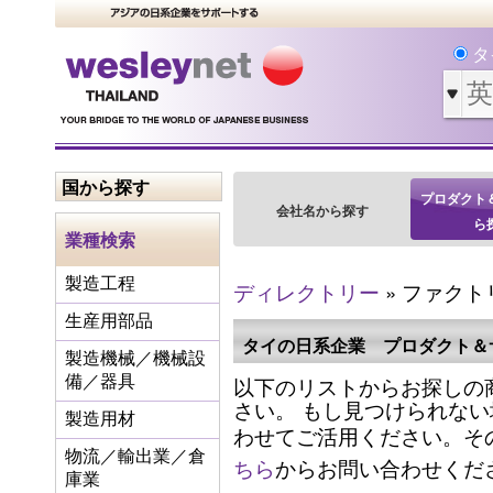
タ
国から探す
プロダクト
会社名から探す
ら
業種検索
製造工程
ディレクトリー
» ファク
生産用部品
タイの日系企業 プロダクト＆
製造機械／機械設
以下のリストからお探しの
備／器具
さい。 もし見つけられな
製造用材
わせてご活用ください。そ
物流／輸出業／倉
ちら
からお問い合わせくだ
庫業