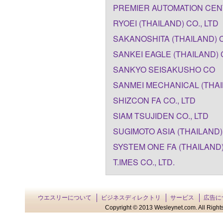
PREMIER AUTOMATION CENT
RYOEI (THAILAND) CO., LTD
SAKANOSHITA (THAILAND) C
SANKEI EAGLE (THAILAND) C
SANKYO SEISAKUSHO CO
SANMEI MECHANICAL (THAIL
SHIZCON FA CO., LTD
SIAM TSUJIDEN CO., LTD
SUGIMOTO ASIA (THAILAND) 
SYSTEM ONE FA (THAILAND)
T.IMES CO., LTD.
ウエスリーについて
ビジネスディレクトリ
サービス
広告に
Copyright © 2013 Wesleynet.com. All Rights 