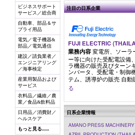
ビジネスサポート
注目の日系企業
サービス／総合商
自動車、部品＆サ
プライ用品
電気／電子機器&
FUJI ELECTRIC (THAILA
部品／電気通信
変電所、ソーラ
業務内容
建設／請負業者／
ー等に向けた受配電設備
エンジニアリング
ラ機器の販売及びターンキ
／海事検定
ンバータ、受配電・制御機
テム、誘導炉の販売 自動販売機
産業用製品および
サービス
る
衣料品／繊維／農
業／食品&飲料品
日系企業情報
日用品／消費財／
ヘルスケア
AMANO PRESS MACHINERY C
もっと見る......
AZBIL PRODUCTION (THAILA