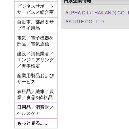
日系企業情報
ビジネスサポート
ALPHA D.I. (THAILAND) CO.,
サービス／総合商
ASTUTE CO., LTD
自動車、部品＆サ
プライ用品
電気／電子機器&
部品／電気通信
建設／請負業者／
エンジニアリング
／海事検定
産業用製品および
サービス
衣料品／繊維／農
業／食品&飲料品
日用品／消費財／
ヘルスケア
もっと見る......