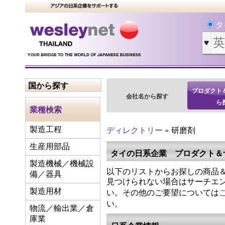
タ
国から探す
プロダクト
会社名から探す
ら
業種検索
ディレクトリー
» 研磨剤
製造工程
生産用部品
タイの日系企業 プロダクト＆
製造機械／機械設
以下のリストからお探しの商品＆
備／器具
見つけられない場合はサーチエ
い。その他のご要望については
製造用材
い。
物流／輸出業／倉
庫業