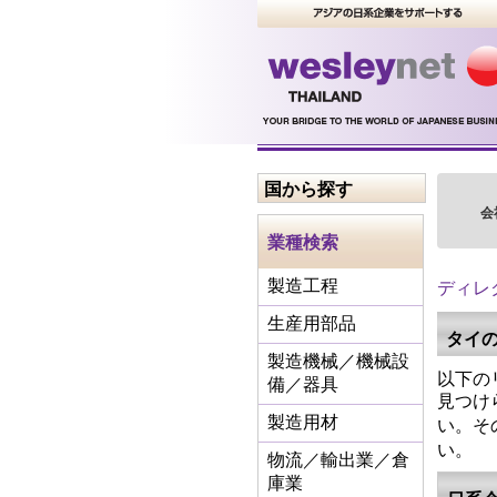
国から探す
会
業種検索
ディレ
製造工程
生産用部品
タイ
製造機械／機械設
以下の
備／器具
見つけ
い。そ
製造用材
い。
物流／輸出業／倉
庫業