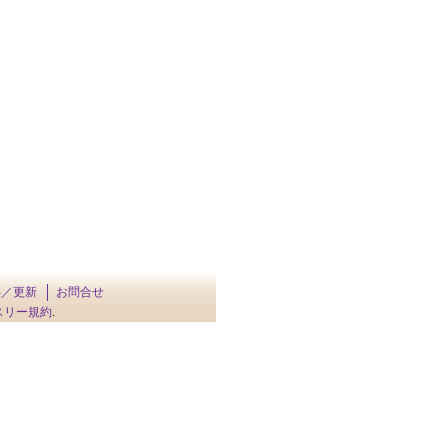
供／更新
お問合せ
スリー規約
.