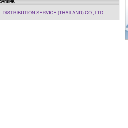
企業情報
K. DISTRIBUTION SERVICE (THAILAND) CO., LTD.