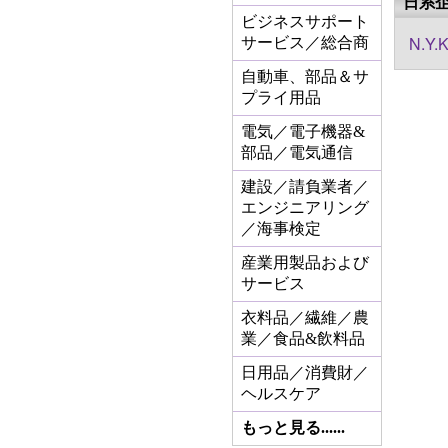
日系
ビジネスサポート
N.Y.
サービス／総合商
自動車、部品＆サ
プライ用品
電気／電子機器&
部品／電気通信
建設／請負業者／
エンジニアリング
／海事検定
産業用製品および
サービス
衣料品／繊維／農
業／食品&飲料品
日用品／消費財／
ヘルスケア
もっと見る......