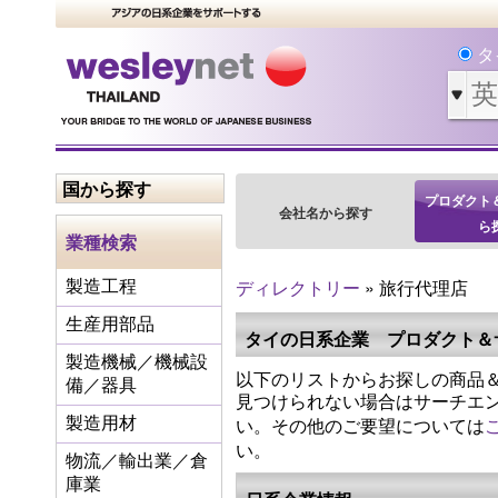
タ
国から探す
プロダクト
会社名から探す
ら
業種検索
ディレクトリー
» 旅行代理店
製造工程
生産用部品
タイの日系企業 プロダクト＆
製造機械／機械設
以下のリストからお探しの商品＆
備／器具
見つけられない場合はサーチエ
い。その他のご要望については
製造用材
い。
物流／輸出業／倉
庫業