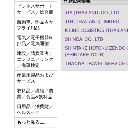
日系企業情報
ビジネスサポート
JTA (THAILAND) CO., LTD
サービス／総合商
JTB (THAILAND) LIMITED
自動車、部品＆サ
プライ用品
K LINE LOGISTICS (THAILAND
電気／電子機器&
SHINDAI CO., LTD
部品／電気通信
SHINTAKE HOTOKU ZENDO K
建設／請負業者／
(SHINTAKE TOUR)
エンジニアリング
THANIYA TRAVEL SERVICE C
／海事検定
産業用製品および
サービス
衣料品／繊維／農
業／食品&飲料品
日用品／消費財／
ヘルスケア
もっと見る......