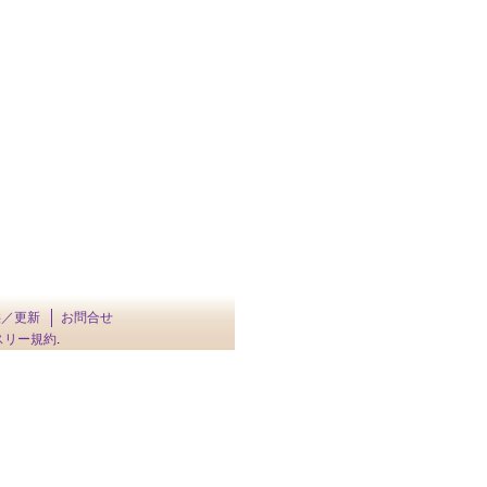
供／更新
お問合せ
スリー規約
.