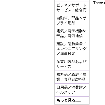
There 
ビジネスサポート
サービス／総合商
自動車、部品＆サ
プライ用品
電気／電子機器&
部品／電気通信
建設／請負業者／
エンジニアリング
／海事検定
産業用製品および
サービス
衣料品／繊維／農
業／食品&飲料品
日用品／消費財／
ヘルスケア
もっと見る......