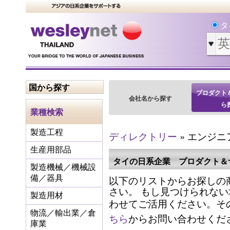
タ
国から探す
プロダクト
会社名から探す
ら
業種検索
製造工程
ディレクトリー
» エンジニ
生産用部品
タイの日系企業 プロダクト＆
製造機械／機械設
以下のリストからお探しの
備／器具
さい。 もし見つけられな
製造用材
わせてご活用ください。そ
物流／輸出業／倉
ちら
からお問い合わせくだ
庫業