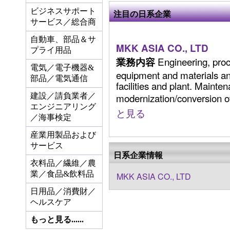
ビジネスサポート
注目の日系企業
サービス／総合商
自動車、部品＆サ
MKK ASIA CO., LTD
プライ用品
Engineering, pro
業務内容
電気／電子機器&
equipment and materials and
部品／電気通信
facilities and plant. Mainte
modernization/conversion of ex
建設／請負業者／
エンジニアリング
と見る
／海事検定
産業用製品および
サービス
日系企業情報
衣料品／繊維／農
業／食品&飲料品
MKK ASIA CO., LTD
日用品／消費財／
ヘルスケア
もっと見る......