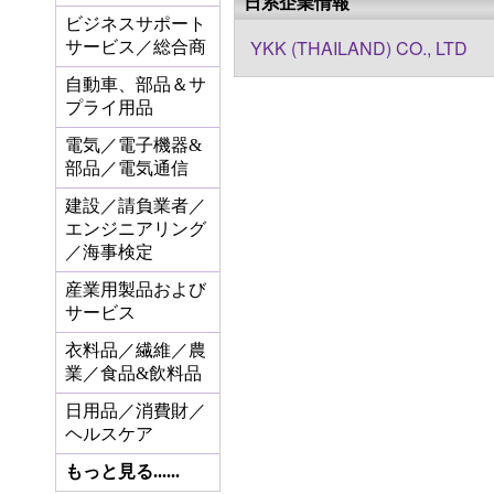
日系企業情報
ビジネスサポート
YKK (THAILAND) CO., LTD
サービス／総合商
自動車、部品＆サ
プライ用品
電気／電子機器&
部品／電気通信
建設／請負業者／
エンジニアリング
／海事検定
産業用製品および
サービス
衣料品／繊維／農
業／食品&飲料品
日用品／消費財／
ヘルスケア
もっと見る......