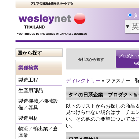
タ
国から探す
プロダクト
会社名から探す
ら
業種検索
ディレクトリー
» ファスナー - 
製造工程
生産用部品
タイの日系企業 プロダクト＆
製造機械／機械設
以下のリストからお探しの商品＆
備／器具
見つけられない場合はサーチエ
い。その他のご要望については
製造用材
い。
物流／輸出業／倉
庫業