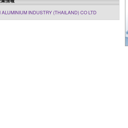
企業情報
I ALUMINIUM INDUSTRY (THAILAND) CO LTD