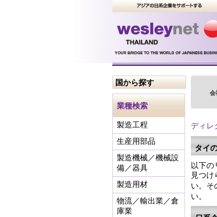
国から探す
会
業種検索
ディレ
製造工程
生産用部品
タイ
製造機械／機械設
以下の
備／器具
見つけ
い。そ
製造用材
い。
物流／輸出業／倉
庫業