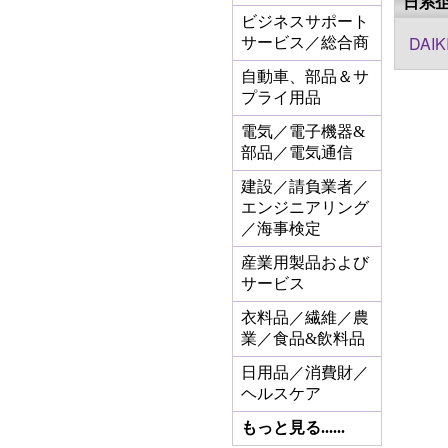
日系
ビジネスサポート
DAIK
サービス／総合商
自動車、部品＆サ
プライ用品
電気／電子機器&
部品／電気通信
建設／請負業者／
エンジニアリング
／海事検定
産業用製品および
サービス
衣料品／繊維／農
業／食品&飲料品
日用品／消費財／
ヘルスケア
もっと見る......