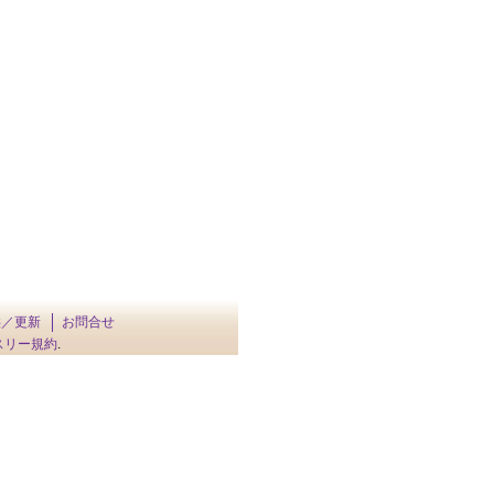
供／更新
お問合せ
スリー規約
.