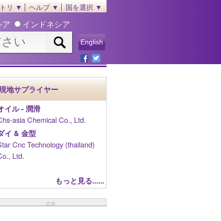
トリ ▼
ヘルプ ▼
国を選択 ▼
シア
インドネシア
English
現地サプライヤー
オイル - 潤滑
Chs-asia Chemical Co., Ltd.
ダイ & 金型
Star Cnc Technology (thailand)
Co., Ltd.
もっと見る......
広告