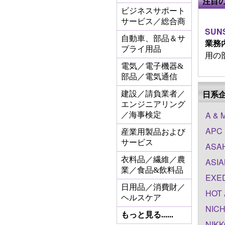
注目
ビジネスサポート
サービス／総合商
SUNS
自動車、部品＆サ
業務
プライ用品
用の部
電気／電子機器&
部品／電気通信
日系
建設／請負業者／
エンジニアリング
A & 
／海事検定
APC 
産業用製品および
サービス
ASAH
衣料品／繊維／農
ASIA
業／食品&飲料品
EXED
日用品／消費財／
HOT 
ヘルスケア
NICH
もっと見る......
NIKK