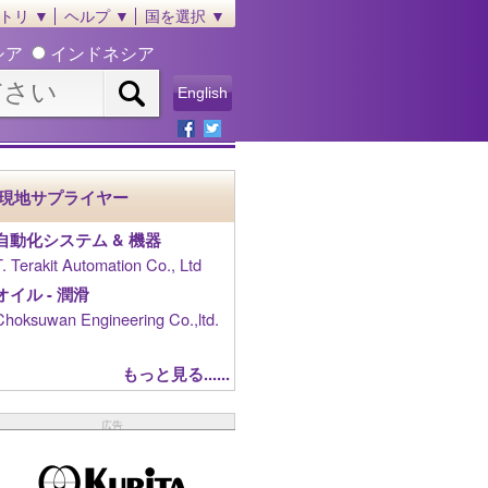
トリ ▼
ヘルプ ▼
国を選択 ▼
シア
インドネシア
English
現地サプライヤー
自動化システム & 機器
T. Terakit Automation Co., Ltd
オイル - 潤滑
Choksuwan Engineering Co.,ltd.
もっと見る......
広告