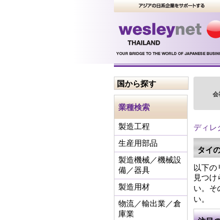
国から探す
会
業種検索
ディレ
製造工程
生産用部品
タイ
製造機械／機械設
以下の
備／器具
見つけ
い。そ
製造用材
い。
物流／輸出業／倉
庫業