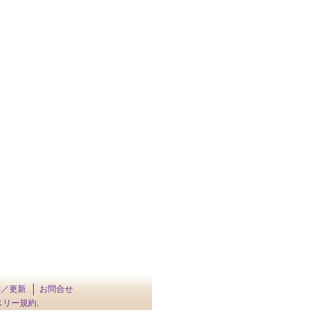
供／更新
お問合せ
スリー規約
.