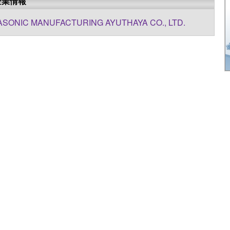
企業情報
SONIC MANUFACTURING AYUTHAYA CO., LTD.