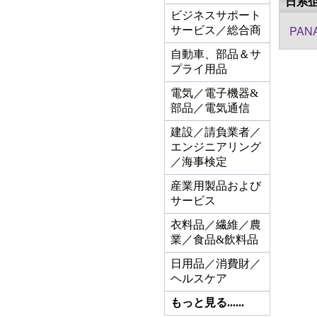
日系
ビジネスサポート
PANA
サービス／総合商
自動車、部品＆サ
プライ用品
電気／電子機器&
部品／電気通信
建設／請負業者／
エンジニアリング
／海事検定
産業用製品および
サービス
衣料品／繊維／農
業／食品&飲料品
日用品／消費財／
ヘルスケア
もっと見る......