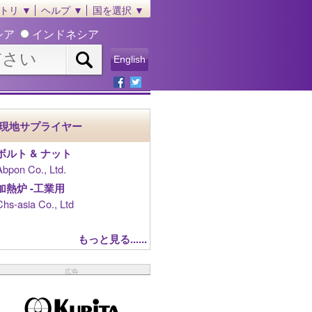
トリ ▼
ヘルプ ▼
国を選択 ▼
シア
インドネシア
English
現地サプライヤー
ボルト & ナット
Abpon Co., Ltd.
加熱炉 ‐工業用
Chs-asia Co., Ltd
もっと見る......
広告