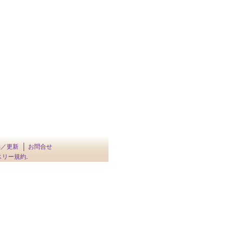
供／更新
お問合せ
スリー規約
.