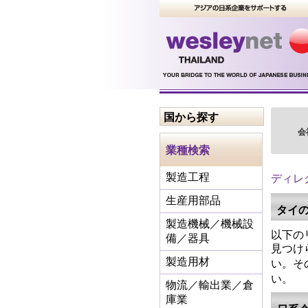
国から探す
会
業種検索
ディレ
製造工程
生産用部品
タイ
製造機械／機械設
以下の
備／器具
見つけ
い。そ
製造用材
い。
物流／輸出業／倉
庫業