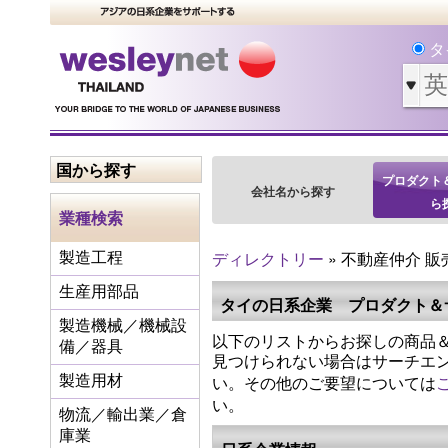
タ
国から探す
プロダクト
会社名から探す
ら
業種検索
ディレクトリー
» 不動産仲介 販
製造工程
生産用部品
タイの日系企業 プロダクト＆
製造機械／機械設
以下のリストからお探しの商品＆
備／器具
見つけられない場合はサーチエ
い。その他のご要望については
製造用材
い。
物流／輸出業／倉
庫業