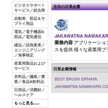
ビジネスサポート
注目の日系企業
サービス／総合商
自動車、部品＆サ
プライ用品
電気／電子機器&
JAKAWATNA NAWAKARN
部品／電気通信
アプリケーショ
業務内容
建設／請負業者／
スを提供 様々な産業用ブラシの
エンジニアリング
／海事検定
産業用製品および
日系企業情報
サービス
衣料品／繊維／農
BEST BRUSH SIPHAYA
業／食品&飲料品
JAKAWATNA NAWAKARN CO.
日用品／消費財／
ヘルスケア
もっと見る......