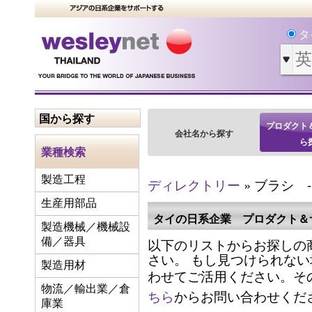
タ
国から探す
プロダクト
会社名から探す
ら
業種検索
製造工程
ディレクトリー
» ブラシ 
生産用部品
タイの日系企業 プロダクト＆
製造機械／機械設
以下のリストからお探しの
備／器具
さい。 もし見つけられな
製造用材
わせてご活用ください。そ
物流／輸出業／倉
ちら
からお問い合わせくだ
庫業