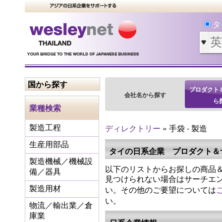
タ
国から探す
プロダクト
会社名から探す
ら
業種検索
ディレクトリー
» 手袋 - 製造
製造工程
生産用部品
タイの日系企業 プロダクト＆
製造機械／機械設
以下のリストからお探しの商品＆
備／器具
見つけられない場合はサーチエ
い。その他のご要望については
製造用材
い。
物流／輸出業／倉
庫業