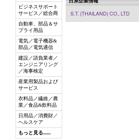
日系企業情報
ビジネスサポート
S.T. (THAILAND) CO., LTD
サービス／総合商
自動車、部品＆サ
プライ用品
電気／電子機器&
部品／電気通信
建設／請負業者／
エンジニアリング
／海事検定
産業用製品および
サービス
衣料品／繊維／農
業／食品&飲料品
日用品／消費財／
ヘルスケア
もっと見る......