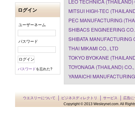
LEO TECHNICA (THAILAND) 
ログイン
MITSUI HIGH-TEC (THAILAND
PEC MANUFACTURING (THAI
ユーザーネーム
SHIBACS ENGINEERING CO.,
SHIBATA MANUFACTURING C
パスワード
THAI MIKAMI CO., LTD
TOKYO BYOKANE (THAILAND)
TOYONAGA (THAILAND) CO.,
パスワード
を忘れた?
YAMAICHI MANUFACTURING (
ウエスリーについて
ビジネスディレクトリ
サービス
広告に
Copyright © 2013 Wesleynet.com. All Rights 