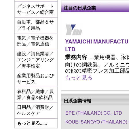
ビジネスサポート
注目の日系企業
サービス／総合商
自動車、部品＆サ
プライ用品
電気／電子機器&
YAMAICHI MANUFACTUR
部品／電気通信
LTD
建設／請負業者／
工業用機器、家
業務内容
エンジニアリング
向けの鋼鉄製、アルミニ
／海事検定
の他の精密プレス加工部品の製
産業用製品および
もっと見る
サービス
衣料品／繊維／農
業／食品&飲料品
日系企業情報
日用品／消費財／
EPE (THAILAND) CO., LTD
ヘルスケア
KOUEI SANGYO (THAILAND) 
もっと見る......