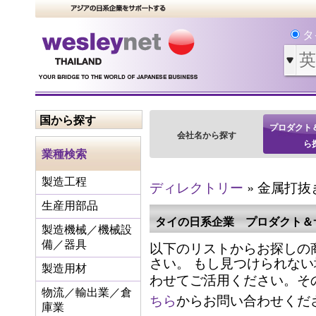
タ
国から探す
プロダクト
会社名から探す
ら
業種検索
製造工程
ディレクトリー
» 金属打抜
生産用部品
タイの日系企業 プロダクト＆
製造機械／機械設
以下のリストからお探しの
備／器具
さい。 もし見つけられな
製造用材
わせてご活用ください。そ
物流／輸出業／倉
ちら
からお問い合わせくだ
庫業