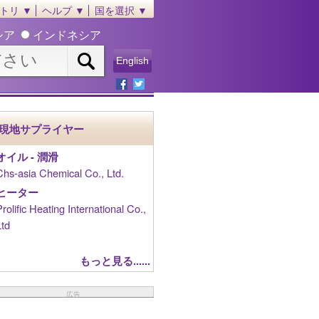
トリ ▼
ヘルプ ▼
国を選択 ▼
シア
インドネシア
English
現地サプライヤー
オイル - 潤滑
Chs-asia Chemical Co., Ltd.
ヒーター
Prolific Heating International Co.,
Ltd
もっと見る......
広告