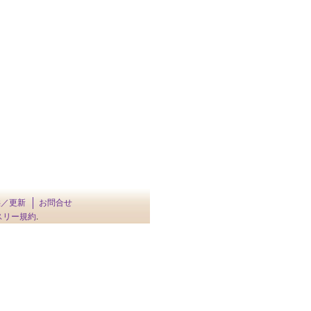
供／更新
お問合せ
スリー規約
.