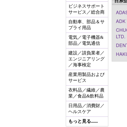
日系
ビジネスサポート
ADAS
サービス／総合商
ADK 
自動車、部品＆サ
プライ用品
CHUO
LTD.
電気／電子機器&
部品／電気通信
DENT
建設／請負業者／
HAKU
エンジニアリング
／海事検定
産業用製品および
サービス
衣料品／繊維／農
業／食品&飲料品
日用品／消費財／
ヘルスケア
もっと見る......