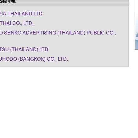
企業情報
IA THAILAND LTD
THAI CO., LTD.
 SENKO ADVERTISING (THAILAND) PUBLIC CO.,
SU (THAILAND) LTD
HODO (BANGKOK) CO., LTD.