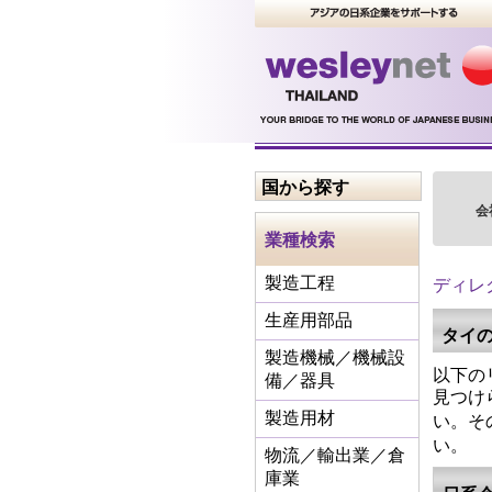
国から探す
会
業種検索
ディレ
製造工程
生産用部品
タイ
製造機械／機械設
以下の
備／器具
見つけ
い。そ
製造用材
い。
物流／輸出業／倉
庫業