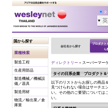
タ
国から探す
プロダクト
会社名から探す
ら
業種検索
ディレクトリー
» スーパーマー
製造工程
生産用部品
タイの日系企業 プロダクト＆
製造機械／機械設
以下のリストからお探しの商品＆
備／器具
見つけられない場合はサーチエ
い。その他のご要望については
製造用材
い。
物流／輸出業／倉
庫業