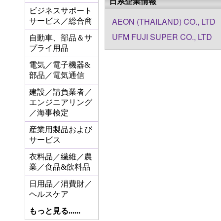
日系企業情報
ビジネスサポート
AEON (THAILAND) CO., LTD
サービス／総合商
UFM FUJI SUPER CO., LTD
自動車、部品＆サ
プライ用品
電気／電子機器&
部品／電気通信
建設／請負業者／
エンジニアリング
／海事検定
産業用製品および
サービス
衣料品／繊維／農
業／食品&飲料品
日用品／消費財／
ヘルスケア
もっと見る......