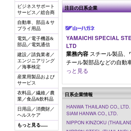
ビジネスサポート
注目の日系企業
サービス／総合商
自動車、部品＆サ
プライ用品
YAMAICHI SPECIAL STE
電気／電子機器&
LTD
部品／電気通信
スチール製品、
業務内容
建設／請負業者／
チール製部品などの自動車部品
エンジニアリング
／海事検定
っと見る
産業用製品および
サービス
衣料品／繊維／農
日系企業情報
業／食品&飲料品
HANWA THAILAND CO., LTD.
日用品／消費財／
SIAM HANWA CO., LTD.
ヘルスケア
NIPPON KINZOKU (THAILAND
もっと見る......