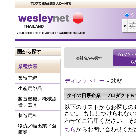
タ
国から探す
プロダクト
会社名から探す
ら
業種検索
製造工程
ディレクトリー
» 鉄材
生産用部品
タイの日系企業 プロダクト＆
製造機械／機械設
以下のリストからお探しの
備／器具
さい。 もし見つけられな
製造用材
わせてご活用ください。そ
物流／輸出業／倉
ちら
からお問い合わせくだ
庫業