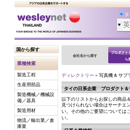
タ
国から探す
プロダクト
会社名から探す
ら
業種検索
ディレクトリー
» 写真機 & サプ
製造工程
生産用部品
タイの日系企業 プロダクト＆
製造機械／機械設
以下のリストからお探しの商品＆
備／器具
見つけられない場合はサーチエ
い。その他のご要望については
製造用材
い。
物流／輸出業／倉
庫業