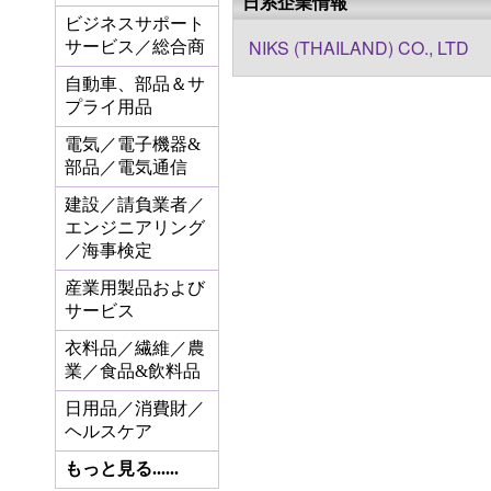
日系企業情報
ビジネスサポート
NIKS (THAILAND) CO., LTD
サービス／総合商
自動車、部品＆サ
プライ用品
電気／電子機器&
部品／電気通信
建設／請負業者／
エンジニアリング
／海事検定
産業用製品および
サービス
衣料品／繊維／農
業／食品&飲料品
日用品／消費財／
ヘルスケア
もっと見る......