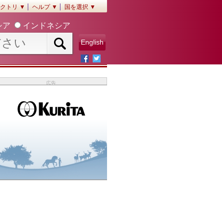
クトリ ▼
ヘルプ ▼
国を選択 ▼
シア
インドネシア
English
広告