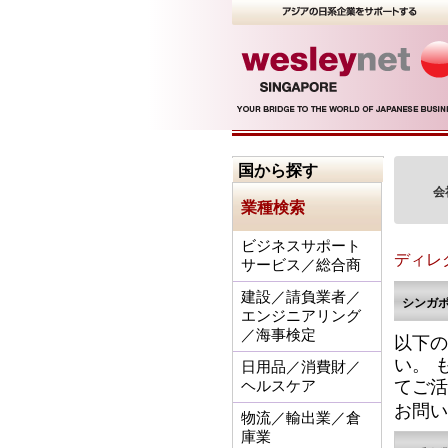
国から探す
会
業種検索
ビジネスサポート
ディレ
サービス／総合商
建設／請負業者／
シンガ
エンジニアリング
／海事検定
以下の
い。 
日用品／消費財／
てご活
ヘルスケア
お問い
物流／輸出業／倉
庫業