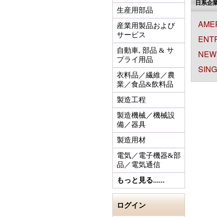
日系企
生産用部品
AME
産業用製品および
サービス
ENT
自動車, 部品 & サ
NEWE
プライ用品
SING
衣料品／繊維／農
業／食品&飲料品
製造工程
製造機械／機械設
備／器具
製造用材
電気／電子機器&部
品／電気通信
もっと見る......
ログイン