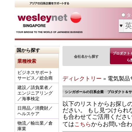
タ
国から探す
プロダクト
会社名から探す
ら
業種検索
ビジネスサポート
ディレクトリー
» 電気製品
サービス／総合商
建設／請負業者／
シンガポールの日系企業 プロダクト＆サ
エンジニアリング
／海事検定
以下のリストからお探し
ださい。 もし見つけられ
日用品／消費財／
ヘルスケア
も合わせてご活用くださ
ては
からお問い合
こちら
物流／輸出業／倉
庫業