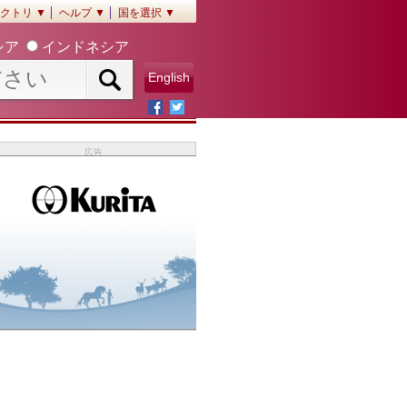
クトリ ▼
ヘルプ ▼
国を選択 ▼
シア
インドネシア
English
広告