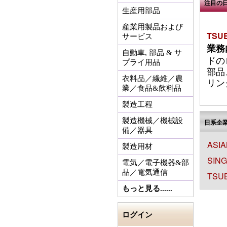
注目の
生産用部品
産業用製品および
TSU
サービス
業務
自動車, 部品 & サ
ドの
プライ用品
部品
衣料品／繊維／農
リン
業／食品&飲料品
製造工程
製造機械／機械設
日系企
備／器具
ASIA
製造用材
SING
電気／電子機器&部
品／電気通信
TSU
もっと見る......
ログイン