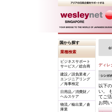
国から探す
会
業種検索
ビジネスサポート
ディレ
サービス／総合商
建設／請負業者／
シンガ
エンジニアリング
／海事検定
以下の
い。 
日用品／消費財／
てご活
ヘルスケア
お問い
物流／輸出業／倉
庫業