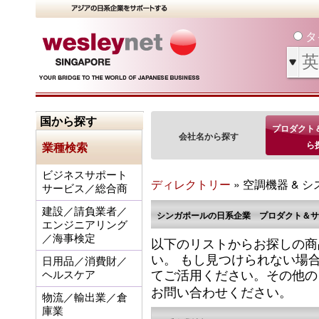
タ
国から探す
プロダクト
会社名から探す
ら
業種検索
ビジネスサポート
ディレクトリー
» 空調機器 & 
サービス／総合商
建設／請負業者／
シンガポールの日系企業 プロダクト＆サ
エンジニアリング
／海事検定
以下のリストからお探しの商
い。 もし見つけられない場
日用品／消費財／
てご活用ください。その他の
ヘルスケア
お問い合わせください。
物流／輸出業／倉
庫業