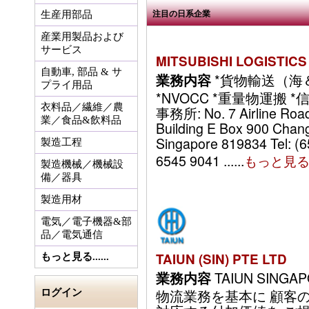
注目の日系企業
生産用部品
産業用製品および
サービス
MITSUBISHI LOGISTICS
自動車, 部品 & サ
*貨物輸送（海
業務内容
プライ用品
*NVOCC *重量物運搬 
衣料品／繊維／農
事務所: No. 7 Airline Roa
業／食品&飲料品
Building E Box 900 Changi
Singapore 819834 Tel: (6
製造工程
6545 9041 ......
もっと見
製造機械／機械設
備／器具
製造用材
電気／電子機器&部
品／電気通信
TAIUN (SIN) PTE LTD
もっと見る......
TAIUN SIN
業務内容
ログイン
物流業務を基本に 顧客