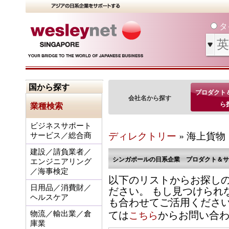
タ
国から探す
プロダクト
会社名から探す
ら
業種検索
ビジネスサポート
ディレクトリー
» 海上貨物
サービス／総合商
建設／請負業者／
シンガポールの日系企業 プロダクト＆サ
エンジニアリング
／海事検定
以下のリストからお探し
ださい。 もし見つけられ
日用品／消費財／
ヘルスケア
も合わせてご活用くださ
ては
からお問い合
こちら
物流／輸出業／倉
庫業