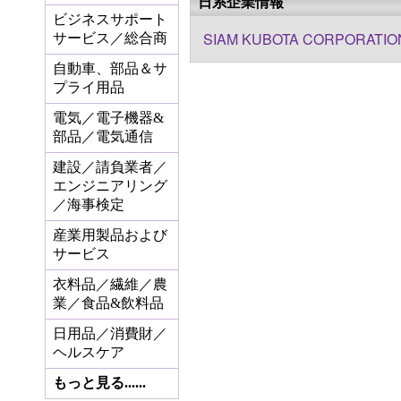
日系企業情報
ビジネスサポート
SIAM KUBOTA CORPORATION 
サービス／総合商
自動車、部品＆サ
プライ用品
電気／電子機器&
部品／電気通信
建設／請負業者／
エンジニアリング
／海事検定
産業用製品および
サービス
衣料品／繊維／農
業／食品&飲料品
日用品／消費財／
ヘルスケア
もっと見る......