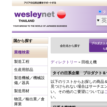
タ
国から探す
プロダクト
会社名から探す
ら
業種検索
ディレクトリー
» 田植え機
製造工程
生産用部品
タイの日系企業 プロダクト＆
製造機械／機械設
以下のリストからお探しの商品＆
備／器具
見つけられない場合はサーチエ
い。その他のご要望については
製造用材
い。
物流／輸出業／倉
庫業