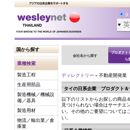
タ
国から探す
プロダクト
会社名から探す
ら
業種検索
ディレクトリー
» 不動産開発業
製造工程
生産用部品
タイの日系企業 プロダクト＆
製造機械／機械設
以下のリストからお探しの商品＆
備／器具
見つけられない場合はサーチエ
い。その他のご要望については
製造用材
い。
物流／輸出業／倉
庫業