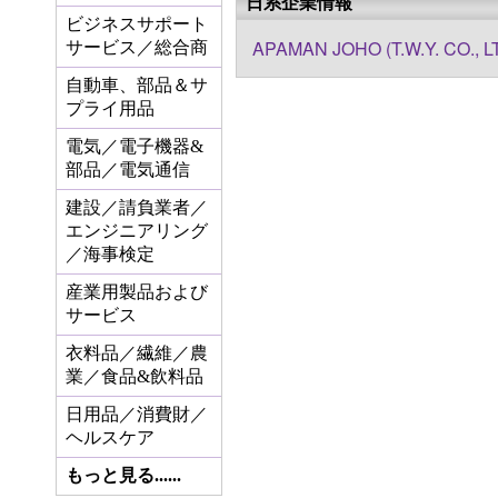
日系企業情報
ビジネスサポート
APAMAN JOHO (T.W.Y. CO., L
サービス／総合商
自動車、部品＆サ
プライ用品
電気／電子機器&
部品／電気通信
建設／請負業者／
エンジニアリング
／海事検定
産業用製品および
サービス
衣料品／繊維／農
業／食品&飲料品
日用品／消費財／
ヘルスケア
もっと見る......