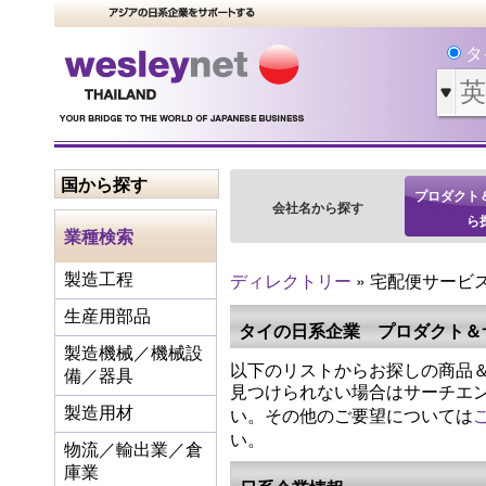
タ
国から探す
プロダクト
会社名から探す
ら
業種検索
ディレクトリー
» 宅配便サービ
製造工程
生産用部品
タイの日系企業 プロダクト＆
製造機械／機械設
以下のリストからお探しの商品＆
備／器具
見つけられない場合はサーチエ
い。その他のご要望については
製造用材
い。
物流／輸出業／倉
庫業