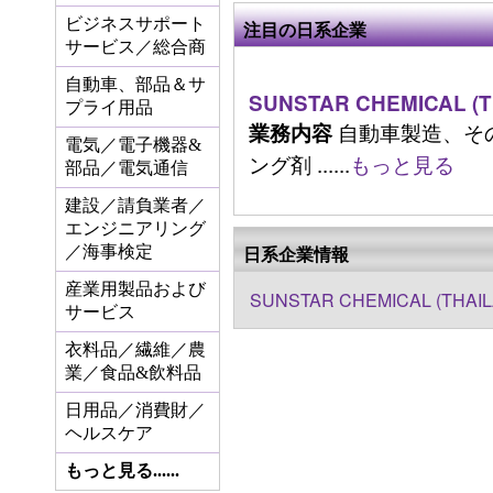
ビジネスサポート
注目の日系企業
サービス／総合商
自動車、部品＆サ
SUNSTAR CHEMICAL (TH
プライ用品
自動車製造、そ
業務内容
電気／電子機器&
ング剤 ......
もっと見る
部品／電気通信
建設／請負業者／
エンジニアリング
日系企業情報
／海事検定
産業用製品および
SUNSTAR CHEMICAL (THAILA
サービス
衣料品／繊維／農
業／食品&飲料品
日用品／消費財／
ヘルスケア
もっと見る......