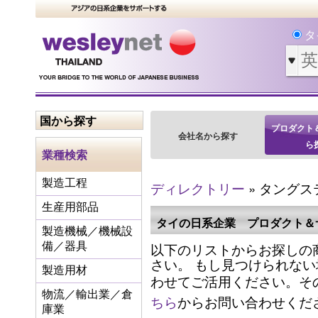
タ
国から探す
プロダクト
会社名から探す
ら
業種検索
製造工程
ディレクトリー
» タング
生産用部品
タイの日系企業 プロダクト＆
製造機械／機械設
以下のリストからお探しの
備／器具
さい。 もし見つけられな
製造用材
わせてご活用ください。そ
物流／輸出業／倉
ちら
からお問い合わせくだ
庫業