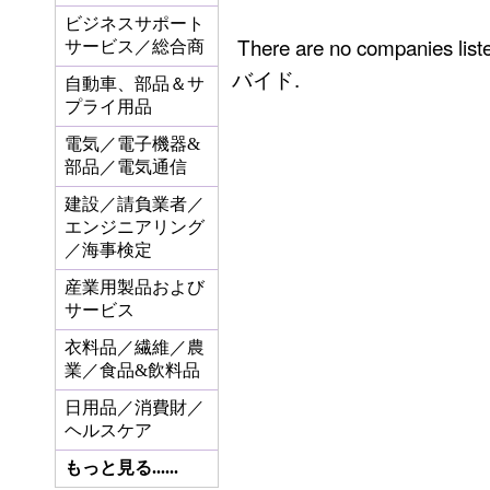
ビジネスサポート
There are no companies
サービス／総合商
バイド.
自動車、部品＆サ
プライ用品
電気／電子機器&
部品／電気通信
建設／請負業者／
エンジニアリング
／海事検定
産業用製品および
サービス
衣料品／繊維／農
業／食品&飲料品
日用品／消費財／
ヘルスケア
もっと見る......