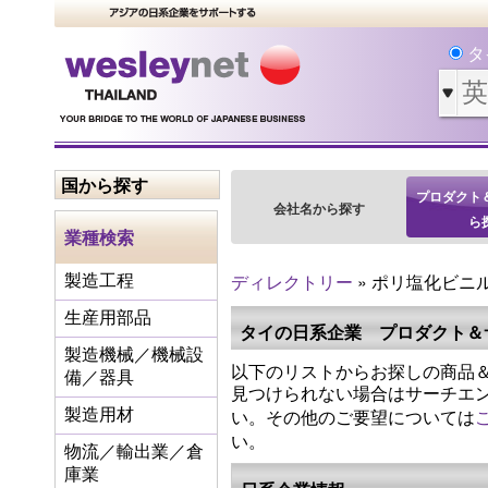
タ
国から探す
プロダクト
会社名から探す
ら
業種検索
ディレクトリー
» ポリ塩化ビニ
製造工程
生産用部品
タイの日系企業 プロダクト＆
製造機械／機械設
以下のリストからお探しの商品＆
備／器具
見つけられない場合はサーチエ
い。その他のご要望については
製造用材
い。
物流／輸出業／倉
庫業