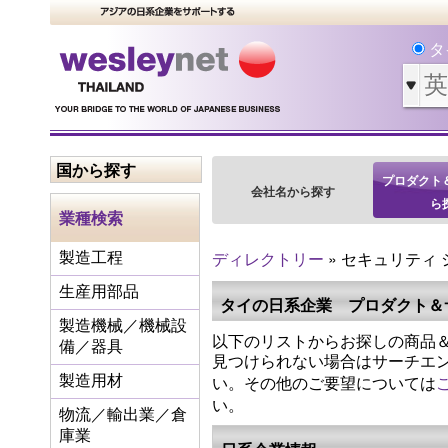
タ
国から探す
プロダクト
会社名から探す
ら
業種検索
ディレクトリー
» セキュリティ 
製造工程
生産用部品
タイの日系企業 プロダクト＆
製造機械／機械設
以下のリストからお探しの商品＆
備／器具
見つけられない場合はサーチエ
い。その他のご要望については
製造用材
い。
物流／輸出業／倉
庫業