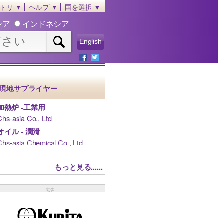
トリ ▼
ヘルプ ▼
国を選択 ▼
シア
インドネシア
English
現地サプライヤー
加熱炉 ‐工業用
Chs-asia Co., Ltd
オイル - 潤滑
Chs-asia Chemical Co., Ltd.
もっと見る......
広告