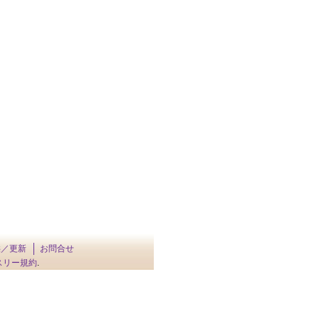
供／更新
お問合せ
スリー規約
.