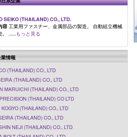
の日系企業
O SEIKO (THAILAND) CO., LTD.
内容
工業用ファスナー、金属部品の製造。 自動組立機械
 ......
もっと見る
企業情報
O (THAILAND) CO., LTD
SEIRA (THAILAND) CO., LTD
N MARUICHI (THAILAND) CO., LTD
PRECISION (THAILAND) CO LTD
 KOGYO (THAILAND) CO., LTD
SEIRA (THAlLAND) CO., LTD
HIN NEJI (THAILAND) CO., LTD
A BOLT (THAILAND) CO., LTD