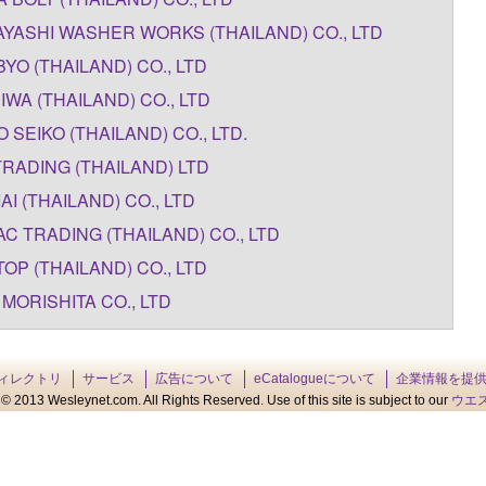
YASHI WASHER WORKS (THAILAND) CO., LTD
YO (THAILAND) CO., LTD
IWA (THAILAND) CO., LTD
O SEIKO (THAILAND) CO., LTD.
TRADING (THAILAND) LTD
AI (THAILAND) CO., LTD
C TRADING (THAILAND) CO., LTD
OP (THAILAND) CO., LTD
 MORISHITA CO., LTD
ィレクトリ
サービス
広告について
eCatalogueについて
企業情報を提
© 2013 Wesleynet.com. All Rights Reserved. Use of this site is subject to our
ウエ