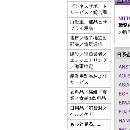
注目
ビジネスサポート
サービス／総合商
NITT
自動車、部品＆サ
業務
プライ用品
の販売。
電気／電子機器&
部品／電気通信
日系
建設／請負業者／
エンジニアリング
ANSC
／海事検定
AOI 
産業用製品および
サービス
ASIA
衣料品／繊維／農
ECF 
業／食品&飲料品
EIWA
日用品／消費財／
FUJI
ヘルスケア
HANS
もっと見る......
IWAT