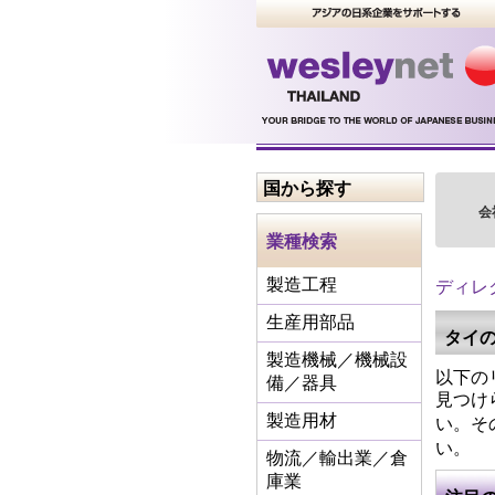
国から探す
会
業種検索
ディレ
製造工程
生産用部品
タイ
製造機械／機械設
以下の
備／器具
見つけ
い。そ
製造用材
い。
物流／輸出業／倉
庫業