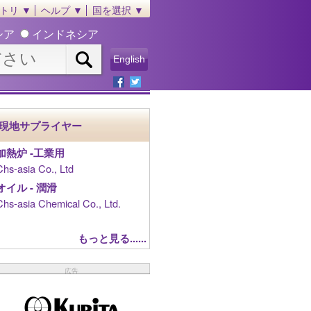
トリ ▼
ヘルプ ▼
国を選択 ▼
シア
インドネシア
English
現地サプライヤー
加熱炉 ‐工業用
Chs-asia Co., Ltd
オイル - 潤滑
Chs-asia Chemical Co., Ltd.
もっと見る......
広告