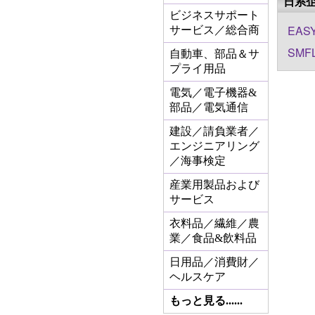
日系
ビジネスサポート
EASY
サービス／総合商
SMFL
自動車、部品＆サ
プライ用品
電気／電子機器&
部品／電気通信
建設／請負業者／
エンジニアリング
／海事検定
産業用製品および
サービス
衣料品／繊維／農
業／食品&飲料品
日用品／消費財／
ヘルスケア
もっと見る......