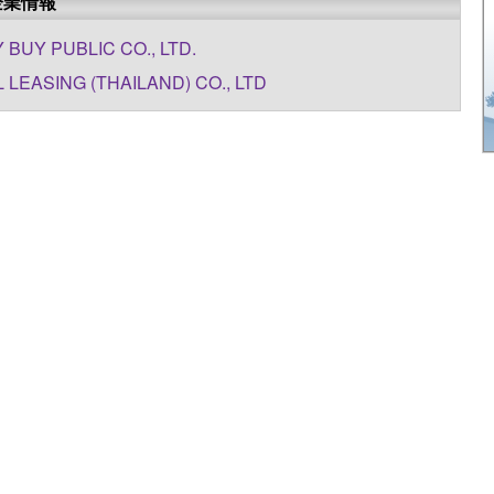
企業情報
 BUY PUBLIC CO., LTD.
 LEASING (THAILAND) CO., LTD