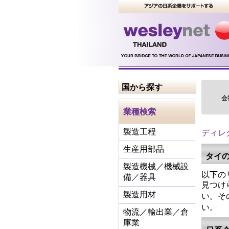
国から探す
会
業種検索
ディレ
製造工程
生産用部品
タイ
製造機械／機械設
以下の
備／器具
見つけ
い。そ
製造用材
い。
物流／輸出業／倉
庫業