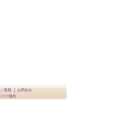
供／更新
お問合せ
スリー規約
.