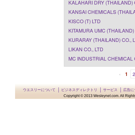
KALAHARI DRY (THAILAND) 
KANSAI CHEMICALS (THAILA
KISCO (T) LTD
KITAMURA UMC (THAILAND) 
KURARAY (THAILAND) CO., 
LIKAN CO., LTD
MC INDUSTRIAL CHEMICAL C
‹
1
ウエスリーについて
ビジネスディレクトリ
サービス
広告に
Copyright © 2013 Wesleynet.com. All Rights 