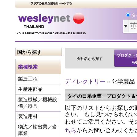
タ
国から探す
プロダクト
会社名から探す
ら
業種検索
製造工程
ディレクトリー
» 化学製品
生産用部品
タイの日系企業 プロダクト＆
製造機械／機械設
以下のリストからお探しの
備／器具
さい。 もし見つけられな
製造用材
わせてご活用ください。そ
物流／輸出業／倉
ちら
からお問い合わせくだ
庫業