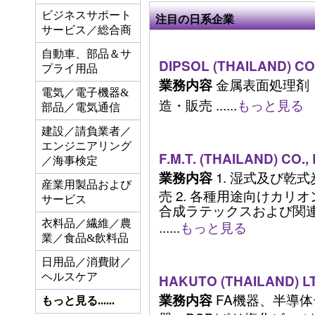
ビジネスサポート
注目の日系企業
サービス／総合商
自動車、部品＆サ
DIPSOL (THAILAND) CO.
プライ用品
金属表面処理剤
業務内容
電気／電子機器&
造・販売 ......
もっと見る
部品／電気通信
建設／請負業者／
エンジニアリング
F.M.T. (THAILAND) CO.,
／海事検定
1. 湿式及び乾
業務内容
産業用製品および
売 2. 各種用途向けカリ
サービス
合成ラテックスおよび関
衣料品／繊維／農
......
もっと見る
業／食品&飲料品
日用品／消費財／
ヘルスケア
HAKUTO (THAILAND) L
FA機器、半導
業務内容
もっと見る......