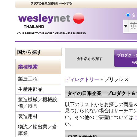
タ
国から探す
プロダクト
会社名から探す
ら
業種検索
ディレクトリー
» プリプレス
製造工程
生産用部品
タイの日系企業 プロダクト＆
製造機械／機械設
以下のリストからお探しの商品＆
備／器具
見つけられない場合はサーチエ
い。その他のご要望については
製造用材
い。
物流／輸出業／倉
庫業