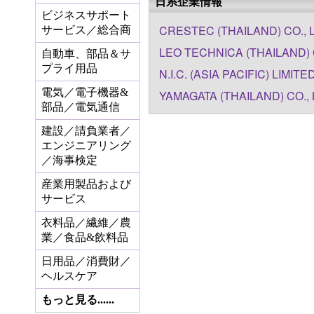
日系企業情報
ビジネスサポート
CRESTEC (THAILAND) CO., 
サービス／総合商
LEO TECHNICA (THAILAND) 
自動車、部品＆サ
プライ用品
N.I.C. (ASIA PACIFIC) LIMITE
電気／電子機器&
YAMAGATA (THAILAND) CO., 
部品／電気通信
建設／請負業者／
エンジニアリング
／海事検定
産業用製品および
サービス
衣料品／繊維／農
業／食品&飲料品
日用品／消費財／
ヘルスケア
もっと見る......