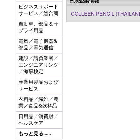
日系企業情報
ビジネスサポート
COLLEEN PENCIL (THAILAND
サービス／総合商
自動車、部品＆サ
プライ用品
電気／電子機器&
部品／電気通信
建設／請負業者／
エンジニアリング
／海事検定
産業用製品および
サービス
衣料品／繊維／農
業／食品&飲料品
日用品／消費財／
ヘルスケア
もっと見る......