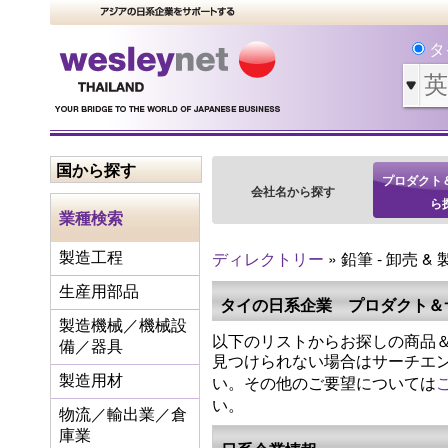
タ
国から探す
プロダクト
会社名から探す
ら
業種検索
ディレクトリー
» 鉛筆 - 卸売 &
製造工程
生産用部品
タイの日系企業 プロダクト＆
製造機械／機械設
以下のリストからお探しの商品＆
備／器具
見つけられない場合はサーチエ
い。その他のご要望については
製造用材
い。
物流／輸出業／倉
庫業