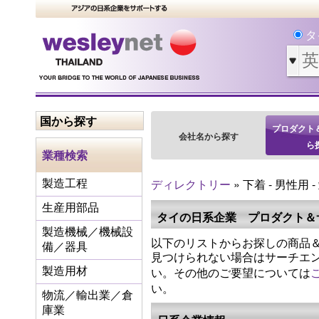
タ
国から探す
プロダクト
会社名から探す
ら
業種検索
ディレクトリー
» 下着 - 男性用 -
製造工程
生産用部品
タイの日系企業 プロダクト＆
製造機械／機械設
以下のリストからお探しの商品＆
備／器具
見つけられない場合はサーチエ
い。その他のご要望については
製造用材
い。
物流／輸出業／倉
庫業