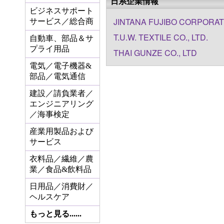
日系企業情報
ビジネスサポート
JINTANA FUJIBO CORPORAT
サービス／総合商
T.U.W. TEXTILE CO., LTD.
自動車、部品＆サ
プライ用品
THAI GUNZE CO., LTD
電気／電子機器&
部品／電気通信
建設／請負業者／
エンジニアリング
／海事検定
産業用製品および
サービス
衣料品／繊維／農
業／食品&飲料品
日用品／消費財／
ヘルスケア
もっと見る......