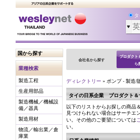
タ
国から探す
プロダクト
会社名から探す
ら
業種検索
ディレクトリー
» ポンプ - 製造/
製造工程
生産用部品
タイの日系企業 プロダクト＆
製造機械／機械設
以下のリストからお探しの商品＆
備／器具
見つけられない場合はサーチエ
い。その他のご要望については
製造用材
い。
物流／輸出業／倉
庫業