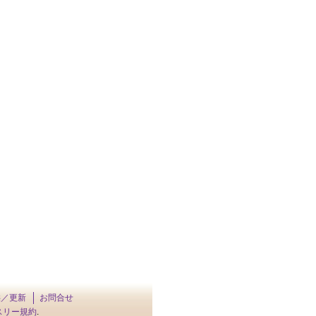
供／更新
お問合せ
スリー規約
.