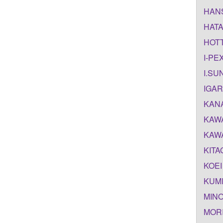
HANS
HATA
HOTT
I-PE
I.SU
IGAR
KANA
KAWA
KAWA
KITA
KOEI
KUMI
MINO
MORI