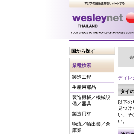
国から探す
会
業種検索
ディレ
製造工程
生産用部品
タイ
製造機械／機械設
以下の
備／器具
見つけ
い。そ
製造用材
い。
物流／輸出業／倉
庫業