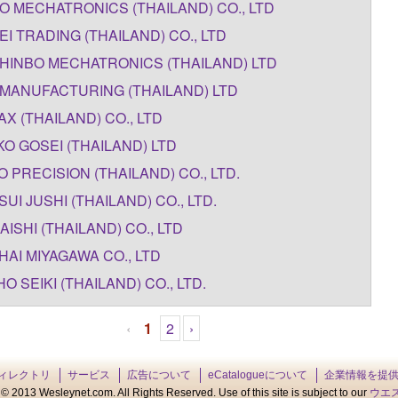
O MECHATRONICS (THAILAND) CO., LTD
EI TRADING (THAILAND) CO., LTD
HINBO MECHATRONICS (THAILAND) LTD
MANUFACTURING (THAILAND) LTD
AX (THAILAND) CO., LTD
O GOSEI (THAILAND) LTD
O PRECISION (THAILAND) CO., LTD.
SUI JUSHI (THAILAND) CO., LTD.
AISHI (THAILAND) CO., LTD
HAI MIYAGAWA CO., LTD
HO SEIKI (THAILAND) CO., LTD.
‹
1
2
›
ィレクトリ
サービス
広告について
eCatalogueについて
企業情報を提
© 2013 Wesleynet.com. All Rights Reserved. Use of this site is subject to our
ウエ