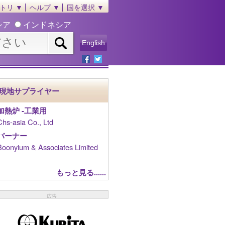
トリ ▼
ヘルプ ▼
国を選択 ▼
シア
インドネシア
English
現地サプライヤー
加熱炉 ‐工業用
Chs-asia Co., Ltd
バーナー
Boonyium & Associates Limited
もっと見る......
広告