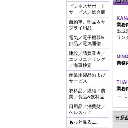
注目
ビジネスサポート
サービス／総合商
KANA
自動車、部品＆サ
業務
プライ用品
出成
リンダー
電気／電子機器&
部品／電気通信
建設／請負業者／
MINO
エンジニアリング
業務
／海事検定
産業用製品および
サービス
THAI
業務
衣料品／繊維／農
......
も
業／食品&飲料品
日用品／消費財／
ヘルスケア
日系
もっと見る......