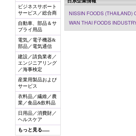
日系企業情報
ビジネスサポート
NISSIN FOODS (THAILAND) C
サービス／総合商
WAN THAI FOODS INDUSTRY
自動車、部品＆サ
プライ用品
電気／電子機器&
部品／電気通信
建設／請負業者／
エンジニアリング
／海事検定
産業用製品および
サービス
衣料品／繊維／農
業／食品&飲料品
日用品／消費財／
ヘルスケア
もっと見る......