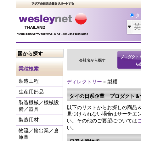
タ
国から探す
プロダクト
会社名から探す
ら
業種検索
ディレクトリー
» 製麺
製造工程
生産用部品
タイの日系企業 プロダクト＆
製造機械／機械設
以下のリストからお探しの商品＆
備／器具
見つけられない場合はサーチエ
い。その他のご要望については
製造用材
い。
物流／輸出業／倉
庫業