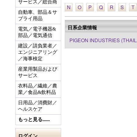
サービス／総合商
N
O
P
Q
R
S
T
自動車、部品＆サ
プライ用品
日系企業情報
電気／電子機器&
部品／電気通信
PIGEON INDUSTRIES (THAIL
建設／請負業者／
エンジニアリング
／海事検定
産業用製品および
サービス
衣料品／繊維／農
業／食品&飲料品
日用品／消費財／
ヘルスケア
もっと見る......
ログイン