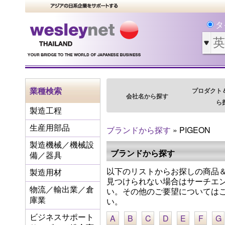
タ
業種検索
プロダクト
会社名から探す
ら
製造工程
生産用部品
ブランドから探す
» PIGEON
製造機械／機械設
ブランドから探す
備／器具
以下のリストからお探しの商品＆
製造用材
見つけられない場合はサーチエ
物流／輸出業／倉
い。その他のご要望については
い。
庫業
A
B
C
D
E
F
G
ビジネスサポート