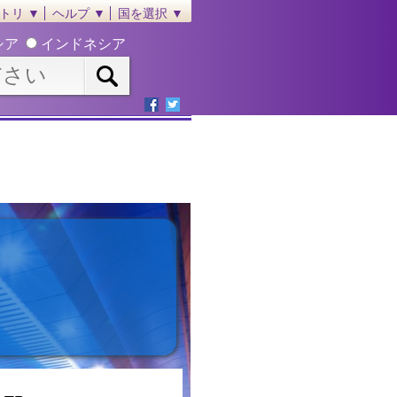
トリ ▼
ヘルプ ▼
国を選択 ▼
シア
インドネシア