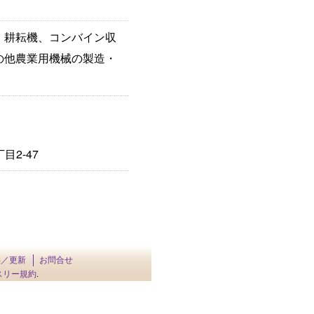
、耕耘機、コンバイン収
の他農業用機械の製造・
目2-47
供／更新
お問合せ
スリー規約
.