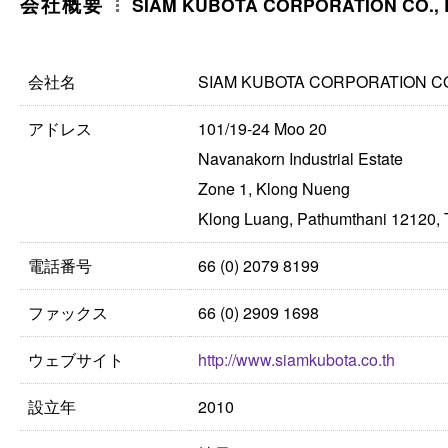
会社概要
SIAM KUBOTA CORPORATION CO., 
会社名
SIAM KUBOTA CORPORATION CO.
アドレス
101/19-24 Moo 20
Navanakorn Industrial Estate
Zone 1, Klong Nueng
Klong Luang, Pathumthani 12120, 
電話番号
66 (0) 2079 8199
ファックス
66 (0) 2909 1698
ウェブサイト
http://www.siamkubota.co.th
設立年
2010